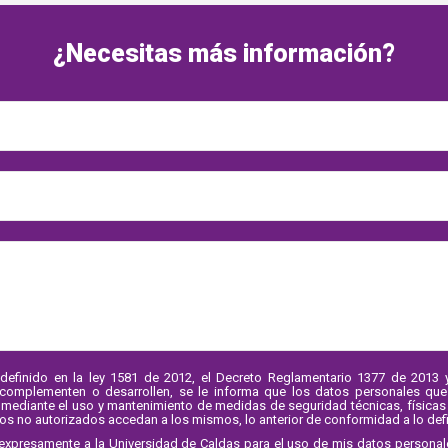
¿Necesitas más información?
definido en la ley 1581 de 2012, el Decreto Reglamentario 1377 de 201
 complementen o desarrollen, se le informa que los datos personales que
 mediante el uso y mantenimiento de medidas de seguridad técnicas, físicas y
ros no autorizados accedan a los mismos, lo anterior de conformidad a lo defin
zo expresamente a la Universidad de Caldas para el uso de mis datos personal