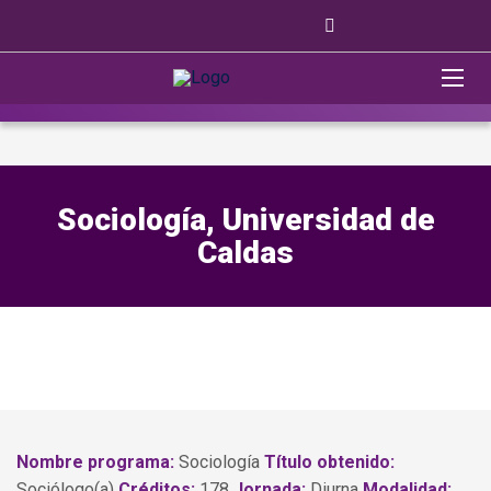
Sociología, Universidad de
Caldas
Nombre programa:
Sociología
Título obtenido:
Sociólogo(a)
Créditos:
178
Jornada:
Diurna
Modalidad: