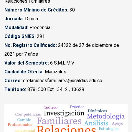
Relaciones Familiares
Número Mínimo de Créditos:
30
Jornada:
Diurna
Modalidad:
Presencial
Código SNIES:
291
No. Registro Calificado:
24322 de 27 de diciembre de
2021 por 7 años
Valor del Semestre:
6 S.M.L.M.V.
Ciudad de Oferta:
Manizales
Correo:
erelacionesfamiliares@ucaldas.edu.co
Teléfono:
8781500 Ext.13412 , 13629